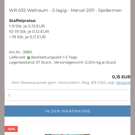
WR-032 Weltraum - 2-lagig - Marvel 2011 - Spiderman
Staffelpreise:
1-9 Stk. je 0,15 EUR
10-19 Stk. je 0,12 EUR
> 19 Stk. je 0,11 EUR
Art.Nr.: 3989
Lieferzeit:
Bearbeitungszeit 1-5 Tage
Lagerbestand: 57 Stück , Versandgewicht:
0,004
kg je Stück
0,15 EUR
Kein Steuerausweis gem. Kleinuntern.-Reg. §19 UStG zzgl.
Versand
IN DEN WARENKORB
-60%