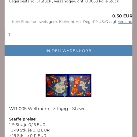
Lagerbestand: 51 Stück , Versandgewicht:
0,0058
kg je Stück
0,50 EUR
Kein Steuerausweis gem. Kleinuntern.-Reg. §19 UStG zzgl.
Versand
IN DEN WARENKORB
WR-005 Weltraum - 3-lagig - Stewo
Staffelpreise:
1-9 Stk. je 0,15 EUR
10-19 Stk. je 0,12 EUR
> 19 Stk. je 0,11 EUR