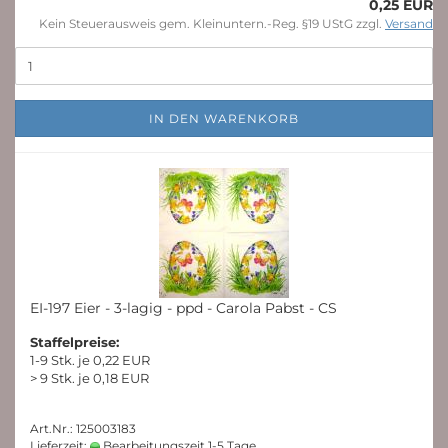
0,25 EUR
Kein Steuerausweis gem. Kleinuntern.-Reg. §19 UStG zzgl.
Versand
IN DEN WARENKORB
EI-197 Eier - 3-lagig - ppd - Carola Pabst - CS
Staffelpreise:
1-9 Stk. je 0,22 EUR
> 9 Stk. je 0,18 EUR
Art.Nr.: 125003183
Lieferzeit:
Bearbeitungszeit 1-5 Tage