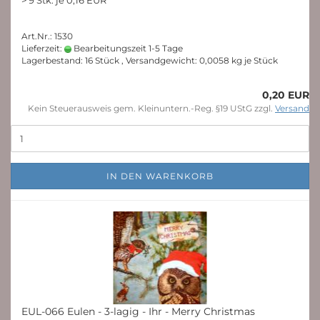
> 9 Stk. je 0,16 EUR
Art.Nr.: 1530
Lieferzeit:
Bearbeitungszeit 1-5 Tage
Lagerbestand: 16 Stück , Versandgewicht:
0,0058
kg je Stück
0,20 EUR
Kein Steuerausweis gem. Kleinuntern.-Reg. §19 UStG zzgl.
Versand
IN DEN WARENKORB
EUL-066 Eulen - 3-lagig - Ihr - Merry Christmas