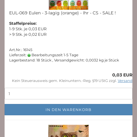
EUL-069 Eulen - 3-lagig (orange) - Ihr - CS - SALE !
Staffelpreise:
1-9 Stk. je 0,03 EUR
> 9 Stk. je 0,02 EUR
Art.Nr.: 16145
Lieferzeit:
Bearbeitungszeit 1-5 Tage
Lagerbestand: 18 Stück , Versandgewicht:
0,0032
kg je Stück
0,03 EUR
Kein Steuerausweis gem. Kleinuntern.-Reg. §19 UStG zzgl.
Versand
IN DEN WARENKORB