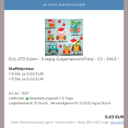
IN DEN WARENKORB
EUL-072 Eulen - 3-lagig (Lagerspuren/Falz) - CS - SALE !
Staffelpreise:
1-9 Stk. je 0,03 EUR
> 9 Stk. je 0,02 EUR
Art.Nr.: 1537
Lieferzeit:
Bearbeitungszeit 1-5 Tage
Lagerbestand: 15 Stück , Versandgewicht:
0,0032
kg je Stück
0,03 EUR
Kein Steuerausweis gem. Kleinuntern.-Reg. §19 UStG zzgl.
Versand