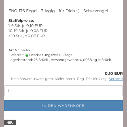
ENG-176 Engel - 3-lagig - für Dich :-) - Schutzengel
Staffelpreise:
1-9 Stk. je 0,10 EUR
10-19 Stk. je 0,08 EUR
> 19 Stk. je 0,07 EUR
Art.Nr.: 9246
Lieferzeit:
Bearbeitungszeit 1-5 Tage
Lagerbestand: 23 Stück , Versandgewicht:
0,0058
kg je Stück
0,10 EUR
Kein Steuerausweis gem. Kleinuntern.-Reg. §19 UStG zzgl.
Versand
IN DEN WARENKORB
NEU